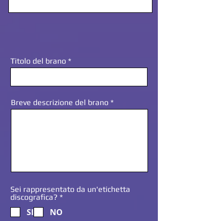
Titolo del brano
Breve descrizione del brano
Sei rappresentato da un'etichetta
O
discografica?
*
b
SI
NO
b
l