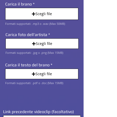
i
Carica il brano
g
a
Scegli file
t
o
Formati supportati: .mp3 o .wav (Max 50MB)
r
i
o
Carica foto dell'artista
Scegli file
Formati supportati: .jpg o .png (Max 15MB)
Carica il testo del brano
Scegli file
Formati supportati: .pdf o .doc (Max 15MB)
Link precedente videoclip (facoltativo)