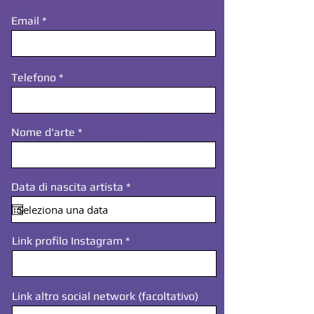
Email
Telefono
Nome d'arte
r
Data di nascita artista
*
e
q
u
i
Link profilo Instagram
r
e
d
Link altro social network (facoltativo)