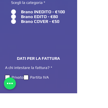
Scegli la categoria
*
Brano INEDITO - €100
Brano EDITO - €80
Brano COVER - €50
DATI PER LA FATTURA
O
A chi intestare la fattura?
*
b
b
Privato
Partita IVA
l
i
g
a
t
Autorizzo REA Film al trattamento dei dati.
o
I dati verranno trattati in conformità alla vigente normativa sulla protezione dei dati personali.
Tutte le informazioni sono disponibili nella
Privacy Policy
r
i