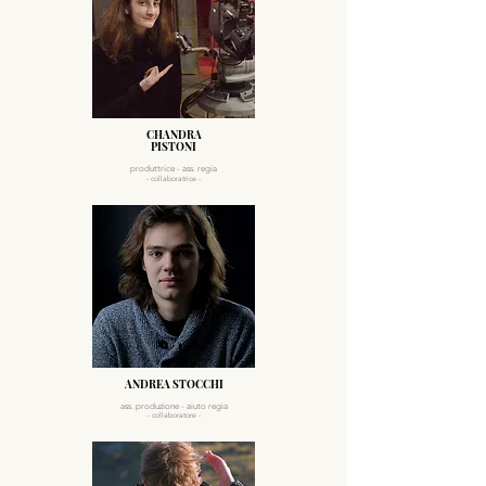
CHANDRA
PISTONI
produttrice - ass. regia
- collabo
ratrice -
ANDREA STOCCHI
ass. produzione
- aiuto regia
- collaboratore -