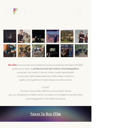
Rea film
è una società di produzione e post-produzione che nasce nel 2022,
professionisti del settore cinematografico,
grazie ad un team di
composto da creativi e tecnici video e audio specializzati,
accumunati dalla stessa passione e dallo stesso obiettivo,
quello di progettare e materializzare le vostre visioni.
Come?
Partiamo da un'idea, definita o primordiale che sia,
per poi svilupparla e trasformarla in un'opera coinvolgente e accattivante,
padroneggiando l'arte della narrazione.
Nasce la Rea Film