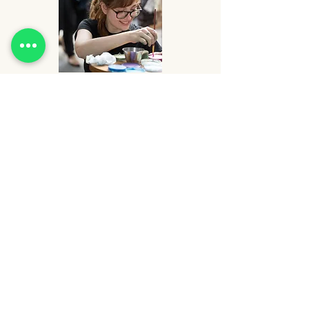
FEDERICA SALAMONE
make-up artist - hair
stylist
- collaboratrice -
SEBASTIANO GRECO
colorist
-
post produzione
- collaboratore -