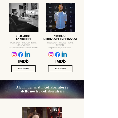
GERARDO
NICOLAS
LAMBERTI
MORGANTI PATRIGNANI
FOUNDER - PRODUTTORE
FOUNDER - PRODUTTORE
MONTATORE
REGISTA
-
supervisore post-produzione -
- supervisore produzione -
IMDb
IMDb
BIOGRAFIA
BIOGRAFIA
Alcuni dei nostri collaboratori e
delle nostre collaboratrici