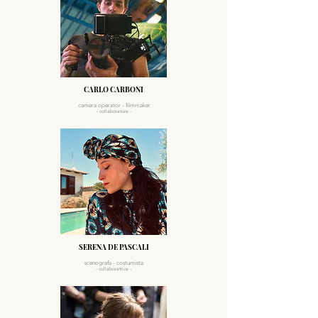
CARLO CARBONI
camera operato
r -
filmmaker
- collaboratore -
SERENA DE PASCALI
scenografa - costumista
- collaboratrice -